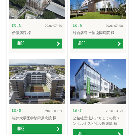
CASE.43
CASE.42
2026-07-30
2026-07-06
伊藤病院 様
総合病院 土浦協同病院 様
MORE
MORE
CASE.41
CASE.40
2026-05-11
2026-04-21
福井大学医学部附属病院 様
公益社団法人いちょうの樹メ
ンタルホスピタル鹿児島 様
MORE
MORE