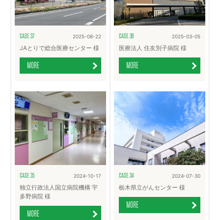
CASE.37
CASE.36
2025-08-22
2025-03-05
JAとりで総合医療センター 様
医療法人 住友別子病院 様
MORE
MORE
CASE.35
CASE.34
2024-10-17
2024-07-30
独立行政法人国立病院機構 宇
栃木県立がんセンター 様
多野病院 様
MORE
MORE