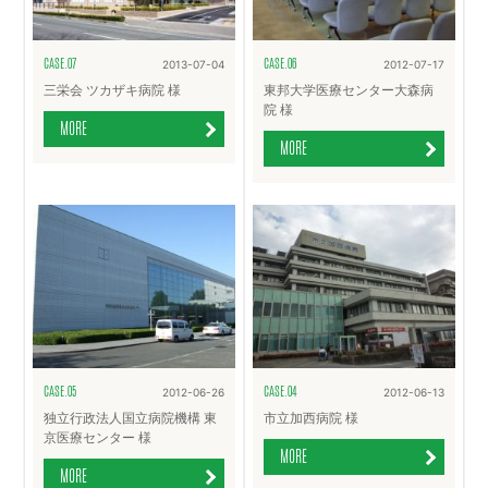
CASE.07
CASE.06
2013-07-04
2012-07-17
三栄会 ツカザキ病院 様
東邦大学医療センター大森病
院 様
MORE
MORE
CASE.05
CASE.04
2012-06-26
2012-06-13
独立行政法人国立病院機構 東
市立加西病院 様
京医療センター 様
MORE
MORE