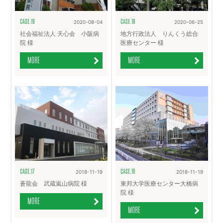
CASE.19
CASE.18
2020-08-04
2020-06-25
社会福祉法人 天心会 小阪病
地方行政法人 りんくう総合
院 様
医療センター 様
MORE
MORE
CASE.17
CASE.16
2018-11-19
2018-11-19
蒼龍会 武蔵嵐山病院 様
東邦大学医療センター大橋病
院 様
MORE
MORE