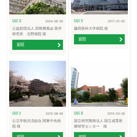
CASE.13
CASE.12
2024-08-30
2017-01-05
公益財団法人 田附興風会 医学
藤田医科大学病院 様
研究所 北野病院 様
MORE
MORE
CASE.11
CASE.10
2015-08-06
2015-03-26
公立学校共済組合 関東中央病
国立研究開発法人 国立成育医
院 様
療研究センター 様
MORE
MORE