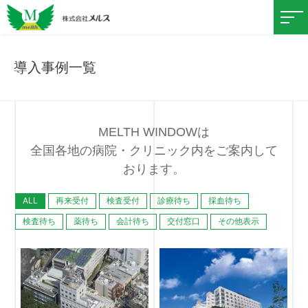
導入事例一覧
MELTH WINDOWは
全国各地の病院・クリニック内をご案内して
おります。
ALL
再来受付
検査受付
診療待ち
採血待ち
検査待ち
薬待ち
会計待ち
交付窓口
その他表示