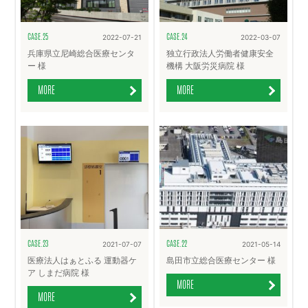
CASE.25
CASE.24
2022-07-21
2022-03-07
兵庫県立尼崎総合医療センタ
独立行政法人労働者健康安全
ー 様
機構 大阪労災病院 様
MORE
MORE
CASE.23
CASE.22
2021-07-07
2021-05-14
医療法人はぁとふる 運動器ケ
島田市立総合医療センター 様
ア しまだ病院 様
MORE
MORE