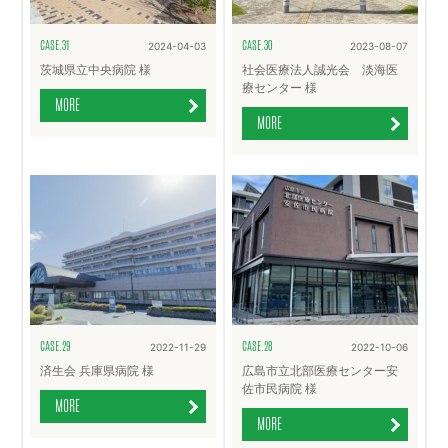
CASE.31
CASE.30
2024-04-03
2023-08-07
茨城県立中央病院 様
社会医療法人誠光会 淡海医
療センター 様
MORE
MORE
CASE.29
CASE.28
2022-11-29
2022-10-06
済生会 兵庫県病院 様
広島市立北部医療センター安
佐市民病院 様
MORE
MORE