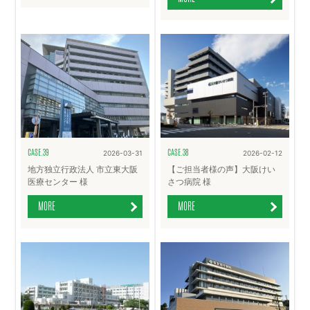
CASE.39
CASE.38
2026-03-31
2026-02-12
地方独立行政法人 市立東大阪
【ご担当者様の声】大阪けい
医療センター 様
さつ病院 様
MORE
MORE