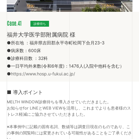
Case.41
診療待ち
福井大学医学部附属病院 様
●所在地 ：福井県吉田郡永平寺町松岡下合月23-3
●病床数：600床
●診療科目数 ：32科
●一日平均外来数(令和6年度)：1476人(入院中他科を含む）
●
https://www.hosp.u-fukui.ac.jp/
■ 導入ポイント
MELTH WINDOW診療待ちを導入させていただきました。
お知らせfor LINEとWEB VIEWを活用し、これまでよりも患者様のス
トレス軽減にご協力させていただきました。
※本事例中に記載の固有名詞、数値等は調査日現在のものであり、こ
の事例の閲覧時には変更されている可能性があることをご了承くださ