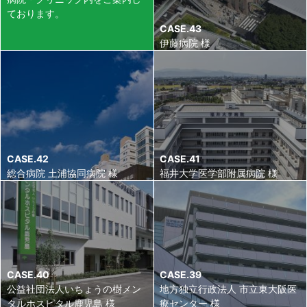
ております。
CASE.43
伊藤病院 様
CASE.42
CASE.41
総合病院 土浦協同病院 様
福井大学医学部附属病院 様
CASE.40
CASE.39
公益社団法人いちょうの樹メン
地方独立行政法人 市立東大阪医
タルホスピタル鹿児島 様
療センター 様