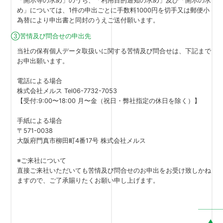
「開示等の求め」のうち、「利用目的通知の求め」及び「開示の求
め」については、1件の申出ごとに手数料1000円を切手又は郵便小
為替により申出書と同封のうえご送付願います。
③苦情及び問合せの申出先
当社の保有個人データ取扱いに関する苦情及び問合せは、下記まで
お申出願います。
電話による場合
株式会社メルス Tel06-7732-7053
【受付:9:00〜18:00 月〜金（祝日・弊社指定の休日を除く）】
手紙による場合
〒571-0038
大阪府門真市柳田町4番17号 株式会社メルス
※ご来社について
直接ご来社いただいても苦情及び問合せのお申出をお受け致しかね
ますので、ご了承賜りたくお願い申し上げます。