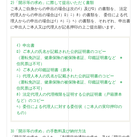
2)「開示等の求め」に際して提出いただく書類
ご本人ご自身からの申出の場合は次のｲ）及びﾛ）の書類を、 法定
代理人からの申出の場合はｲ）ﾛ）ﾆ）ﾎ）の書類を、 委任による代
理人からの申出の場合はｲ）ﾊ）ﾆ）ﾍ）の書類を、それぞれ、申出書
に申出人ご本人又は代理人が記名押印の上ご提出願います。
ｲ）申出書
ﾛ）ご本人の氏名が記載された公的証明書のコピー
（運転免許証、健康保険の被保険者証、印鑑証明書など ※
住民票は不可）
ﾊ）ご本人の印鑑証明書（原本）
ﾆ）代理人本人の氏名が記載された公的証明書のコピー
（運転免許証、健康保険の被保険者証、印鑑証明書など ※
住民票は不可）
ﾎ）法定代理人の代理権限を証明する公的証明書（戸籍謄本
など）のコピー
ﾍ）委任による代理人に対する委任状（ご本人の実印押印の
もの）
3)「開示等の求め」の手数料及び納付方法