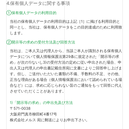
4.保有個人データに関する事項
①保有個人データの利用目的
当社の保有個人データの利用目的は上記［1］に掲げる利用目的と
同一とし、当社は、保有個人データをこの目的達成のために利用致
します。
②開示等の求めの受付方法及び回答方法
当社は、ご本人又は代理人から、当該ご本人が識別される保有個人
データについて個人情報保護法第29条に規定された「開示等の求
め」が次の1)ないし3)の受付方法の定めに従い申出された場合、申
出人又は代理人の申出書記載住所宛に文書によりご回答申し上げま
す。但し、ご送付いただいた書類の不備、手数料の不足、その他、
正当な理由がある場合（個人情報保護法において認められている場
合など）には、求めに応じられない旨のご通知をもって回答に代え
させていただくことがあります。
1)「開示等の求め」の申出先及び方法
〒571-0038
大阪府門真市柳田町4番17号
株式会社メルス 宛に郵送によりお申出下さい。